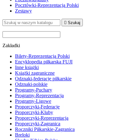
Pocztówki-Reprezentacja Polski
Zestawy

Szukaj
Zakładki
Bilety-Reprezentacja Polski
Encyklopedia piłkarska FUJI
Inne książki
Książki zagraniczne
Odznaki-federacje piłkarskie
Odznaki-polskie
Programy-Puchary
Programy-Reprezentacja
Programy-Ligowe
Proporczyki-Federacje
Proporczyki-Kluby
Proporczyki-Reprezentacja
Proporczyki-Zagranica
Roczniki Piłkarskie-Zagranica
Breloki