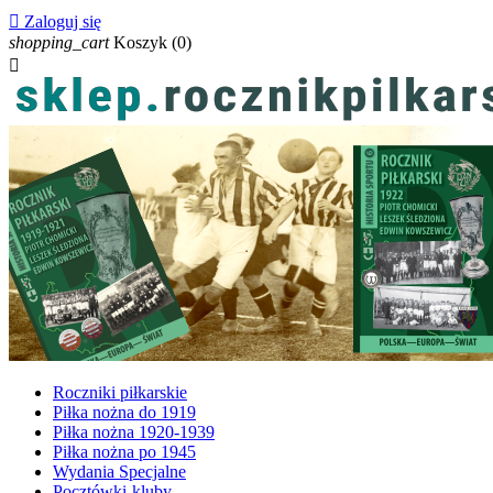

Zaloguj się
shopping_cart
Koszyk
(0)

Roczniki piłkarskie
Piłka nożna do 1919
Piłka nożna 1920-1939
Piłka nożna po 1945
Wydania Specjalne
Pocztówki-kluby