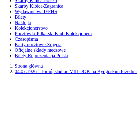
Skarby Kibica-Polska
Skarby Kibica-Zagranica
Wydawnictwa IFFHS
Bilety
Naklejki
Kolekcjonerstwo
Pocztówki-Piłkarski Klub Kolekcjonera
Czasopisma
Karty pocztowe-Zdjęcia
Oficjalne składy meczowe
Bilety-Reprezentacja Polski
Strona główna
04.07.1926 - Toruń, stadion VIII DOK na Bydgoskim Przedmi