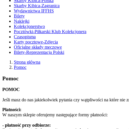
Skarby Kibica-Polska
Skarby Kibica-Zagranica
Wydawnictwa IFFHS
Bilety
Naklejki
Kolekcjonerstwo
Pocztówki-Piłkarski Klub Kolekcjonera
Czasopisma
Karty pocztowe-Zdjęcia
Oficjalne składy meczowe
Bilety-Reprezentacja Polski
Strona główna
Pomoc
Pomoc
POMOC
Jeśli masz do nas jakiekolwiek pytania czy wątpliwości na które nie 
Płatności:
W naszym sklepie oferujemy następujące formy płatności:
- płatność przy odbiorze: