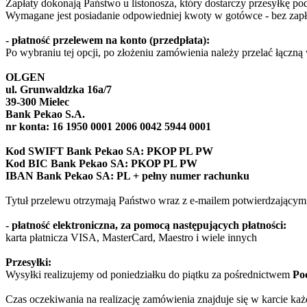
Zapłaty dokonają Państwo u listonosza, który dostarczy przesyłkę po
Wymagane jest posiadanie odpowiedniej kwoty w gotówce - bez zapła
- płatność przelewem na konto (przedpłata):
Po wybraniu tej opcji, po złożeniu zamówienia należy przelać łączn
OLGEN
ul.
Grunwaldzka 16a/7
39-300 Mielec
Bank Pekao S.A.
nr konta: 16 1950 0001 2006 0042 5944 0001
Kod SWIFT Bank Pekao SA: PKOP PL PW
Kod BIC Bank Pekao SA: PKOP PL PW
IBAN Bank Pekao SA: PL + pełny numer rachunku
Tytuł przelewu otrzymają Państwo wraz z e-mailem potwierdzającym
- płatność elektroniczna, za pomocą następujących płatności:
karta płatnicza VISA, MasterCard, Maestro i wiele innych
Przesyłki:
Wysyłki realizujemy od poniedziałku do piątku za pośrednictwem
Poc
Czas oczekiwania na realizację zamówienia znajduje się w karcie ka