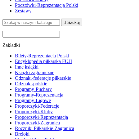
Pocztówki-Reprezentacja Polski
Zestawy

Szukaj
Zakładki
Bilety-Reprezentacja Polski
Encyklopedia piłkarska FUJI
Inne książki
Książki zagraniczne
Odznaki-federacje piłkarskie
Odznaki-polskie
Programy-Puchary
Programy-Reprezentacja
Programy-Ligowe
Proporczyki-Federacje
Proporczyki-Kluby
Proporczyki-Reprezentacja
Proporczyki-Zagranica
Roczniki Piłkarskie-Zagranica
Breloki