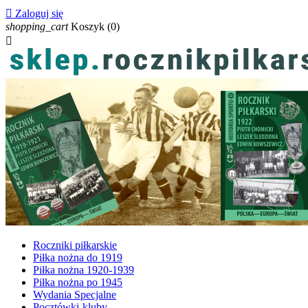

Zaloguj się
shopping_cart
Koszyk
(0)

Roczniki piłkarskie
Piłka nożna do 1919
Piłka nożna 1920-1939
Piłka nożna po 1945
Wydania Specjalne
Pocztówki-kluby