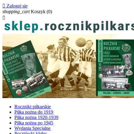

Zaloguj się
shopping_cart
Koszyk
(0)

Roczniki piłkarskie
Piłka nożna do 1919
Piłka nożna 1920-1939
Piłka nożna po 1945
Wydania Specjalne
Pocztówki-kluby