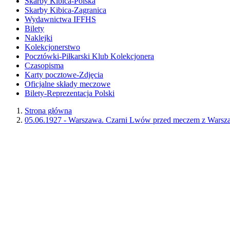
Skarby Kibica-Polska
Skarby Kibica-Zagranica
Wydawnictwa IFFHS
Bilety
Naklejki
Kolekcjonerstwo
Pocztówki-Piłkarski Klub Kolekcjonera
Czasopisma
Karty pocztowe-Zdjęcia
Oficjalne składy meczowe
Bilety-Reprezentacja Polski
Strona główna
05.06.1927 - Warszawa. Czarni Lwów przed meczem z Warsz