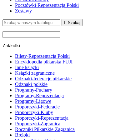
Pocztówki-Reprezentacja Polski
Zestawy

Szukaj
Zakładki
Bilety-Reprezentacja Polski
Encyklopedia piłkarska FUJI
Inne książki
Książki zagraniczne
Odznaki-federacje piłkarskie
Odznaki-polskie
Programy-Puchary
Programy-Reprezentacja
Programy-Ligowe
Proporczyki-Federacje
Proporczyki-Kluby
Proporczyki-Reprezentacja
Proporczyki-Zagranica
Roczniki Piłkarskie-Zagranica
Breloki