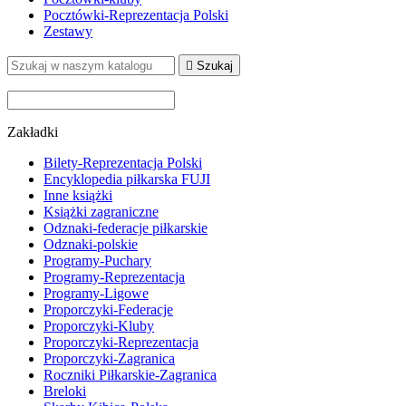
Pocztówki-Reprezentacja Polski
Zestawy

Szukaj
Zakładki
Bilety-Reprezentacja Polski
Encyklopedia piłkarska FUJI
Inne książki
Książki zagraniczne
Odznaki-federacje piłkarskie
Odznaki-polskie
Programy-Puchary
Programy-Reprezentacja
Programy-Ligowe
Proporczyki-Federacje
Proporczyki-Kluby
Proporczyki-Reprezentacja
Proporczyki-Zagranica
Roczniki Piłkarskie-Zagranica
Breloki