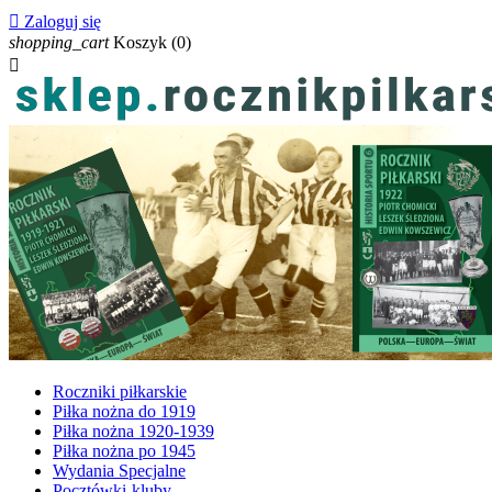

Zaloguj się
shopping_cart
Koszyk
(0)

Roczniki piłkarskie
Piłka nożna do 1919
Piłka nożna 1920-1939
Piłka nożna po 1945
Wydania Specjalne
Pocztówki-kluby