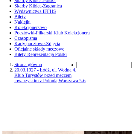
Skarby Kibica-Polska
Skarby Kibica-Zagranica
Wydawnictwa IFFHS
Bilety
Naklejki
Kolekcjonerstwo
Pocztówki-Piłkarski Klub Kolekcjonera
Czasopisma
Karty pocztowe-Zdjęcia
Oficjalne składy meczowe
Bilety-Reprezentacja Polski
Strona główna
20.03.1927 - Łódź, ul. Wodna 4.
Klub Turystów przed meczem
towarzyskim z Polonią Warszawa 5-6