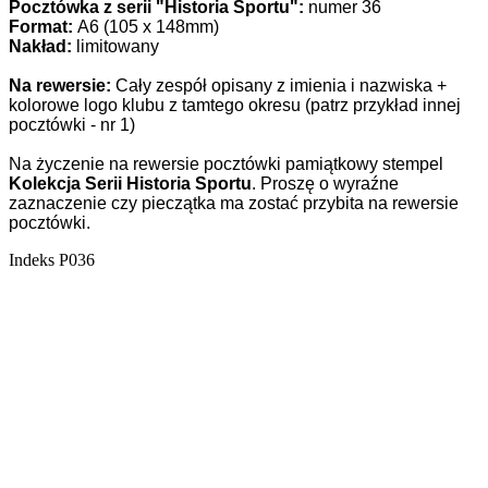
Pocztówka z serii "Historia Sportu":
numer 3
6
Format:
A6 (105 x 148mm)
Nakład:
limitowany
Na rewersie:
Cały zespół opisany z imienia i nazwiska +
kolorowe logo klubu z tamtego okresu (patrz przykład innej
pocztówki - nr 1)
Na życzenie na rewersie pocztówki pamiątkowy stempel
Kolekcja Serii Historia Sportu
. Proszę o wyraźne
zaznaczenie czy pieczątka ma zostać przybita na rewersie
pocztówki.
Indeks
P036