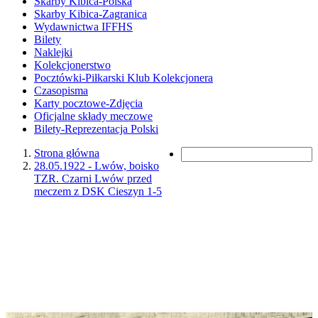
Skarby Kibica-Polska
Skarby Kibica-Zagranica
Wydawnictwa IFFHS
Bilety
Naklejki
Kolekcjonerstwo
Pocztówki-Piłkarski Klub Kolekcjonera
Czasopisma
Karty pocztowe-Zdjęcia
Oficjalne składy meczowe
Bilety-Reprezentacja Polski
Strona główna
28.05.1922 - Lwów, boisko
TZR. Czarni Lwów przed
meczem z DSK Cieszyn 1-5