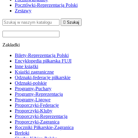
Pocztówki-Reprezentacja Polski
Zestawy

Szukaj
Zakładki
Bilety-Reprezentacja Polski
Encyklopedia piłkarska FUJI
Inne książki
Książki zagraniczne
Odznaki-federacje piłkarskie
Odznaki-polskie
Programy-Puchary
Programy-Reprezentacja
Programy-Ligowe
Proporczyki-Federacje
Proporczyki-Kluby
Proporczyki-Reprezentacja
Proporczyki-Zagranica
Roczniki Piłkarskie-Zagranica
Breloki