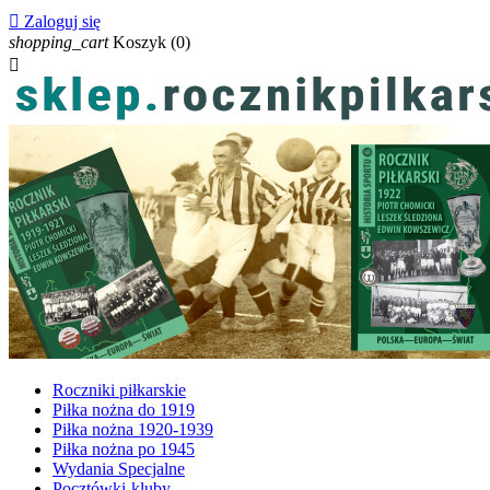

Zaloguj się
shopping_cart
Koszyk
(0)

Roczniki piłkarskie
Piłka nożna do 1919
Piłka nożna 1920-1939
Piłka nożna po 1945
Wydania Specjalne
Pocztówki-kluby