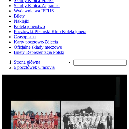
Skarby Kibica-Polska
Skarby Kibica-Zagranica
Wydawnictwa IFFHS
Bilety
Naklejki
Kolekcjonerstwo
Pocztówki-Piłkarski Klub Kolekcjonera
Czasopisma
Karty pocztowe-Zdjęcia
Oficjalne składy meczowe
Bilety-Reprezentacja Polski
Strona główna
6 pocztówek Cracovia