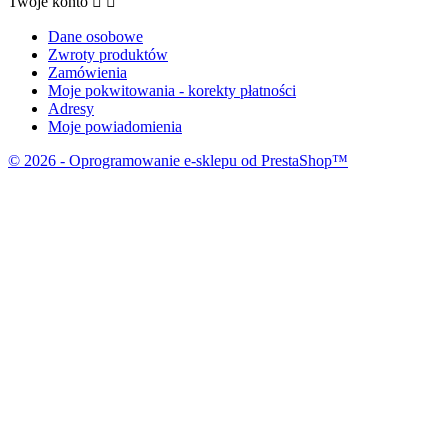
Twoje konto


Dane osobowe
Zwroty produktów
Zamówienia
Moje pokwitowania - korekty płatności
Adresy
Moje powiadomienia
© 2026 - Oprogramowanie e-sklepu od PrestaShop™