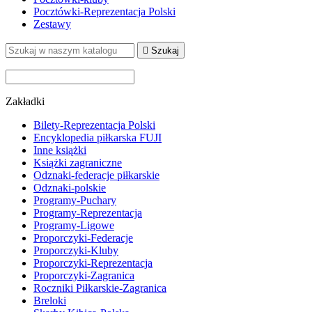
Pocztówki-Reprezentacja Polski
Zestawy

Szukaj
Zakładki
Bilety-Reprezentacja Polski
Encyklopedia piłkarska FUJI
Inne książki
Książki zagraniczne
Odznaki-federacje piłkarskie
Odznaki-polskie
Programy-Puchary
Programy-Reprezentacja
Programy-Ligowe
Proporczyki-Federacje
Proporczyki-Kluby
Proporczyki-Reprezentacja
Proporczyki-Zagranica
Roczniki Piłkarskie-Zagranica
Breloki