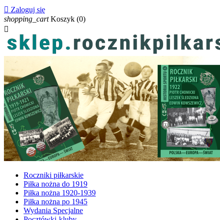

Zaloguj się
shopping_cart
Koszyk
(0)

Roczniki piłkarskie
Piłka nożna do 1919
Piłka nożna 1920-1939
Piłka nożna po 1945
Wydania Specjalne
Pocztówki-kluby