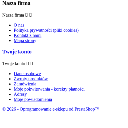
Nasza firma
Nasza firma


O nas
Polityka prywatności (pliki cookies)
Kontakt z nami
Mapa strony
Twoje konto
Twoje konto


Dane osobowe
Zwroty produktów
Zamówienia
Moje pokwitowania - korekty płatności
Adresy
Moje powiadomienia
© 2026 - Oprogramowanie e-sklepu od PrestaShop™