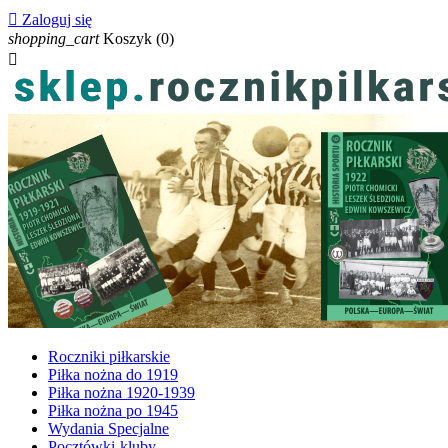

Zaloguj się
shopping_cart
Koszyk
(0)

Roczniki piłkarskie
Piłka nożna do 1919
Piłka nożna 1920-1939
Piłka nożna po 1945
Wydania Specjalne
Pocztówki-kluby