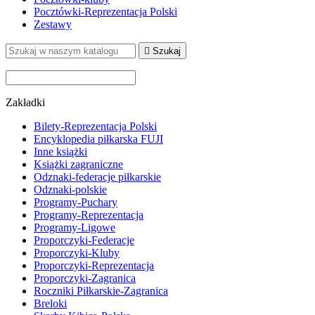
Pocztówki-Reprezentacja Polski
Zestawy

Szukaj
Zakładki
Bilety-Reprezentacja Polski
Encyklopedia piłkarska FUJI
Inne książki
Książki zagraniczne
Odznaki-federacje piłkarskie
Odznaki-polskie
Programy-Puchary
Programy-Reprezentacja
Programy-Ligowe
Proporczyki-Federacje
Proporczyki-Kluby
Proporczyki-Reprezentacja
Proporczyki-Zagranica
Roczniki Piłkarskie-Zagranica
Breloki