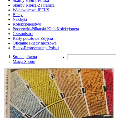
Skarby Kibica-Polska
Skarby Kibica-Zagranica
Wydawnictwa IFFHS
Bilety
Naklejki
Kolekcjonerstwo
Pocztówki-Piłkarski Klub Kolekcjonera
Czasopisma
Karty pocztowe-Zdjęcia
Oficjalne składy meczowe
Bilety-Reprezentacja Polski
Strona główna
Magia Sportu