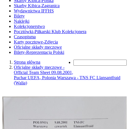
Skarby Kibica-Polska
Skarby Kibica-Zagranica
Wydawnictwa IFFHS
Bilety
Naklejki
Kolekcjonerstwo
Pocztówki-Piłkarski Klub Kolekcjonera
Czasopisma
Karty pocztowe-Zdjęcia
Oficjalne składy meczowe
Bilety-Reprezentacja Polski
Strona główna
Oficjalne składy meczowe -
Official Team Sheet 09.08.2001,
Puchar UEFA, Polonia Warszawa - TNS FC Llansantfraid
(Walia)