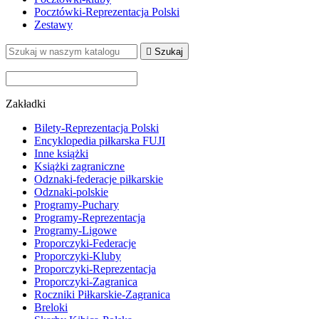
Pocztówki-Reprezentacja Polski
Zestawy

Szukaj
Zakładki
Bilety-Reprezentacja Polski
Encyklopedia piłkarska FUJI
Inne książki
Książki zagraniczne
Odznaki-federacje piłkarskie
Odznaki-polskie
Programy-Puchary
Programy-Reprezentacja
Programy-Ligowe
Proporczyki-Federacje
Proporczyki-Kluby
Proporczyki-Reprezentacja
Proporczyki-Zagranica
Roczniki Piłkarskie-Zagranica
Breloki