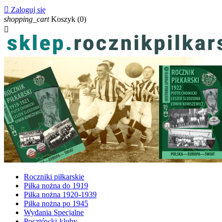

Zaloguj się
shopping_cart
Koszyk
(0)

Roczniki piłkarskie
Piłka nożna do 1919
Piłka nożna 1920-1939
Piłka nożna po 1945
Wydania Specjalne
Pocztówki-kluby