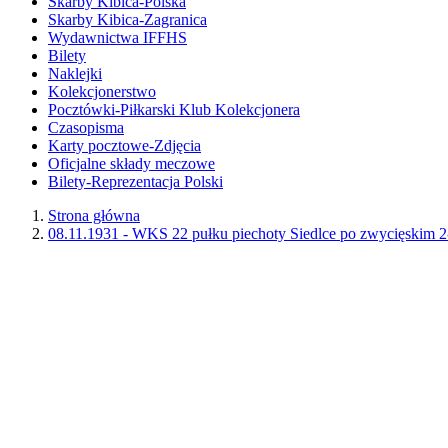
Skarby Kibica-Polska
Skarby Kibica-Zagranica
Wydawnictwa IFFHS
Bilety
Naklejki
Kolekcjonerstwo
Pocztówki-Piłkarski Klub Kolekcjonera
Czasopisma
Karty pocztowe-Zdjęcia
Oficjalne składy meczowe
Bilety-Reprezentacja Polski
Strona główna
08.11.1931 - WKS 22 pułku piechoty Siedlce po zwycięskim 2