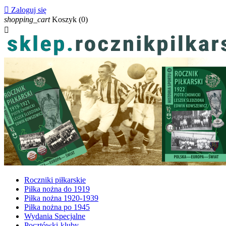

Zaloguj się
shopping_cart
Koszyk
(0)

Roczniki piłkarskie
Piłka nożna do 1919
Piłka nożna 1920-1939
Piłka nożna po 1945
Wydania Specjalne
Pocztówki-kluby