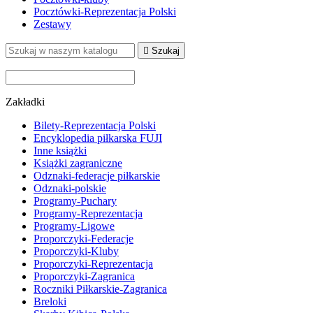
Pocztówki-Reprezentacja Polski
Zestawy

Szukaj
Zakładki
Bilety-Reprezentacja Polski
Encyklopedia piłkarska FUJI
Inne książki
Książki zagraniczne
Odznaki-federacje piłkarskie
Odznaki-polskie
Programy-Puchary
Programy-Reprezentacja
Programy-Ligowe
Proporczyki-Federacje
Proporczyki-Kluby
Proporczyki-Reprezentacja
Proporczyki-Zagranica
Roczniki Piłkarskie-Zagranica
Breloki