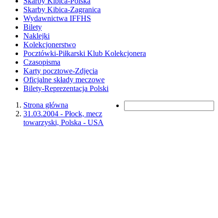
Skarby Kibica-Polska
Skarby Kibica-Zagranica
Wydawnictwa IFFHS
Bilety
Naklejki
Kolekcjonerstwo
Pocztówki-Piłkarski Klub Kolekcjonera
Czasopisma
Karty pocztowe-Zdjęcia
Oficjalne składy meczowe
Bilety-Reprezentacja Polski
Strona główna
31.03.2004 - Płock, mecz
towarzyski, Polska - USA