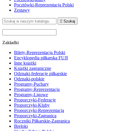
Pocztówki-Reprezentacja Polski
Zestawy

Szukaj
Zakładki
Bilety-Reprezentacja Polski
Encyklopedia piłkarska FUJI
Inne książki
Książki zagraniczne
Odznaki-federacje piłkarskie
Odznaki-polskie
Programy-Puchary
Programy-Reprezentacja
Programy-Ligowe
Proporczyki-Federacje
Proporczyki-Kluby
Proporczyki-Reprezentacja
Proporczyki-Zagranica
Roczniki Piłkarskie-Zagranica
Breloki