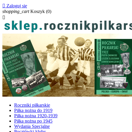

Zaloguj się
shopping_cart
Koszyk
(0)

Roczniki piłkarskie
Piłka nożna do 1919
Piłka nożna 1920-1939
Piłka nożna po 1945
Wydania Specjalne
Pocztówki-kluby