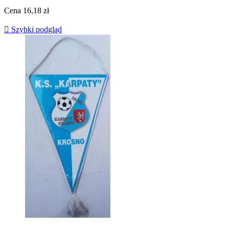
Cena
16,18 zł

Szybki podgląd