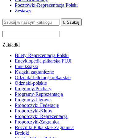
Pocztówki-Reprezentacja Polski
Zestawy

Szukaj
Zakładki
Bilety-Reprezentacja Polski
Encyklopedia piłkarska FUJI
Inne książki
Książki zagraniczne
Odznaki-federacje piłkarskie
Odznaki-polskie
Programy-Puchary
Programy-Reprezentacja
Programy-Ligowe
Proporczyki-Federacje
Proporczyki-Kluby
Proporczyki-Reprezentacja
Proporczyki-Zagranica
Roczniki Piłkarskie-Zagranica
Breloki