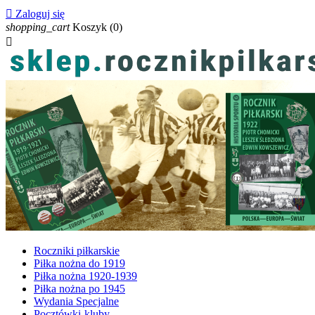

Zaloguj się
shopping_cart
Koszyk
(0)

Roczniki piłkarskie
Piłka nożna do 1919
Piłka nożna 1920-1939
Piłka nożna po 1945
Wydania Specjalne
Pocztówki-kluby