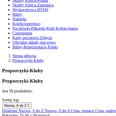
Skarby Kibica-Polska
Skarby Kibica-Zagranica
Wydawnictwa IFFHS
Bilety
Naklejki
Kolekcjonerstwo
Pocztówki-Piłkarski Klub Kolekcjonera
Czasopisma
Karty pocztowe-Zdjęcia
Oficjalne składy meczowe
Bilety-Reprezentacja Polski
Strona główna
Proporczyki-Kluby
Proporczyki-Kluby
Proporczyki-Kluby
Jest 59 produktów.
Sortuj wg:
Nazwa, A do Z

Dostępne
Nazwa, A do Z
Nazwa, Z do A
Cena, rosnąco
Cena, malej
Pokazano 25-36 z 59 pozycji